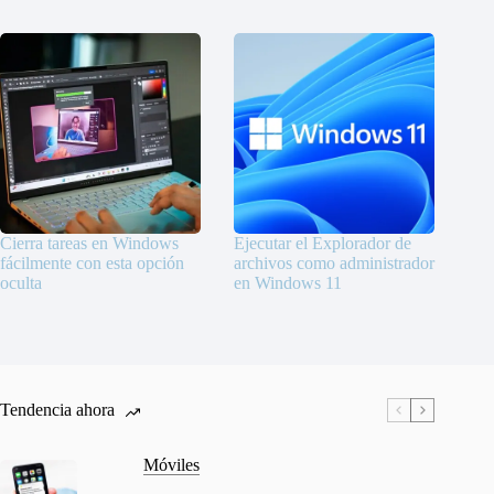
Cierra tareas en Windows
Ejecutar el Explorador de
fácilmente con esta opción
archivos como administrador
oculta
en Windows 11
Tendencia ahora
Móviles