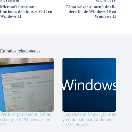
ANTERIOR
SIGUIENTE
Microsoft incorpora
Cómo volver al menú de clic
funciones de Linux y VLC en
derecho de Windows 10 en
Windows 11
Windows 11
Entradas relacionadas
Verificar procesador: Cómo
Carpeta God Mode: ¿Qué es
saber qué CPU tienes en tu
y cómo habilitar Godmode
PC
en Windows?