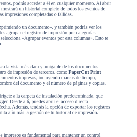
ventos, podrás acceder a él en cualquier momento. Al abrir
e mostrará un historial completo de todos los eventos de
las impresiones completadas o fallidas.
Imprimiendo un documento», y también podrás ver los
edes agrupar el registro de impresión por categorías.
 selecciona «Agrupar eventos por esta columna». Esto te
a.
zca la vista más clara y amigable de los documentos
istro de impresión de terceros, como
PaperCut Print
 documentos impresos, incluyendo marcas de tiempo,
 nombre del documento y el número de páginas y copias.
rígete a la carpeta de instalación predeterminada, que
r. Desde allí, puedes abrir el acceso directo
echa. Además, tendrás la opción de exportar los registros
ta aún más la gestión de tu historial de impresión.
tos impresos es fundamental para mantener un control