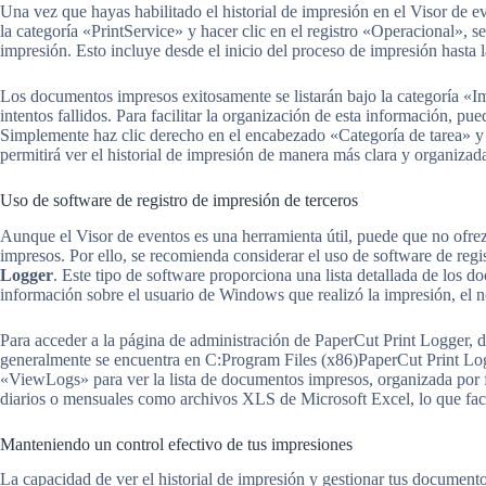
Una vez que hayas habilitado el historial de impresión en el Visor de e
la categoría «PrintService» y hacer clic en el registro «Operacional», s
impresión. Esto incluye desde el inicio del proceso de impresión hasta 
Los documentos impresos exitosamente se listarán bajo la categoría «
intentos fallidos. Para facilitar la organización de esta información, pu
Simplemente haz clic derecho en el encabezado «Categoría de tarea» y
permitirá ver el historial de impresión de manera más clara y organizad
Uso de software de registro de impresión de terceros
Aunque el Visor de eventos es una herramienta útil, puede que no ofre
impresos. Por ello, se recomienda considerar el uso de software de reg
Logger
. Este tipo de software proporciona una lista detallada de los
información sobre el usuario de Windows que realizó la impresión, el
Para acceder a la página de administración de PaperCut Print Logger, di
generalmente se encuentra en C:Program Files (x86)PaperCut Print Logge
«ViewLogs» para ver la lista de documentos impresos, organizada por f
diarios o mensuales como archivos XLS de Microsoft Excel, lo que facili
Manteniendo un control efectivo de tus impresiones
La capacidad de ver el historial de impresión y gestionar tus documen