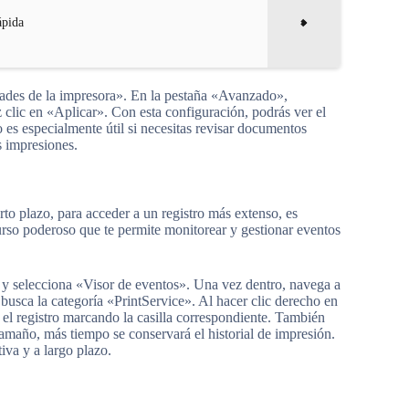
ápida
edades de la impresora». En la pestaña «Avanzado»,
lic en «Aplicar». Con esta configuración, podrás ver el
 es especialmente útil si necesitas revisar documentos
s impresiones.
orto plazo, para acceder a un registro más extenso, es
so poderoso que te permite monitorear y gestionar eventos
io y selecciona «Visor de eventos». Una vez dentro, navega a
usca la categoría «PrintService». Al hacer clic derecho en
 el registro marcando la casilla correspondiente. También
amaño, más tiempo se conservará el historial de impresión.
iva y a largo plazo.