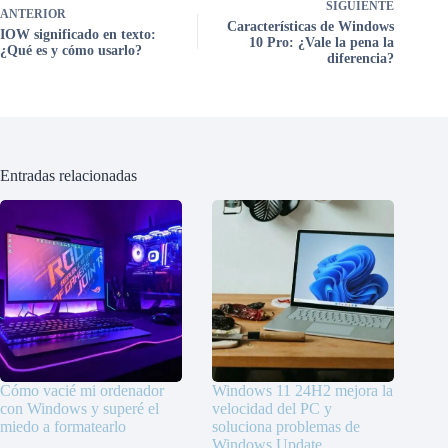
SIGUIENTE
ANTERIOR
Características de Windows
IOW significado en texto:
10 Pro: ¿Vale la pena la
¿Qué es y cómo usarlo?
diferencia?
Entradas relacionadas
Cómo vacié mi ordenador
Windows 11 24H2 mejora la
con Windows y superé el
velocidad del PC y
miedo a formatearlo
soluciona problemas de
Windows Update