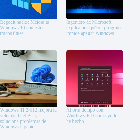
Regedit hacks: Mejora tu
Ingeniero de Microsoft
Windows 10 con estos
explica por qué un programa
trucos útiles
impide apagar Windows
Windows 11 24H2 mejora la
Ahorra tiempo con
velocidad del PC y
Windows + D como yo lo
soluciona problemas de
he hecho
Windows Update