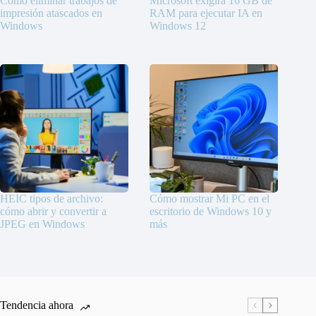
Cómo eliminar trabajos de
Microsoft exigirá 16 GB de
impresión atascados en
RAM para ejecutar IA en
Windows
Windows 12
HEIC tipos de archivo:
Cómo mostrar Mi PC en el
cómo abrir y convertir a
escritorio de Windows 10 y
JPEG en Windows
más
Tendencia ahora