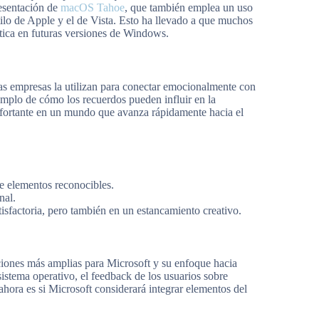
resentación de
macOS Tahoe
, que también emplea un uso
tilo de Apple y el de Vista. Esto ha llevado a que muchos
tica en futuras versiones de Windows.
as empresas la utilizan para conectar emocionalmente con
emplo de cómo los recuerdos pueden influir en la
nfortante en un mundo que avanza rápidamente hacia el
te elementos reconocibles.
nal.
tisfactoria, pero también en un estancamiento creativo.
aciones más amplias para Microsoft y su enfoque hacia
stema operativo, el feedback de los usuarios sobre
ahora es si Microsoft considerará integrar elementos del