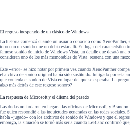
El regreso inesperado de un clásico de Windows
La historia comenzó cuando un usuario conocido como XenoPanther, en
topó con un sonido que no debía estar allí. En lugar del característico
famoso sonido de inicio de Windows Vista, un detalle que desató una o
consideran uno de los más memorables de Vista, resuena con una mezcla
Este «error» se hizo notar por primera vez cuando XenoPanther compart
el archivo de sonido original había sido sustituido. Intrigado por esta
que contenía el sonido de Vista en lugar del que se esperaba. La pregun
algo más detrás de este regreso sonoro?
La respuesta de Microsoft y el dilema del pasado
Las dudas no tardaron en llegar a las oficinas de Microsoft, y Brando
fue quien respondió a las inquietudes generadas en las redes sociales. 
había «jugado» con los archivos de sonido de Windows y que el regreso
embargo, la situación se tornó más seria cuando LeBlanc confirmó que, e