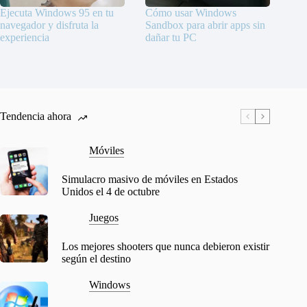
Ejecuta Windows 95 en tu
Cómo usar Windows
navegador y disfruta la
Sandbox para abrir apps sin
experiencia
dañar tu PC
Tendencia ahora
Móviles
Simulacro masivo de móviles en Estados
Unidos el 4 de octubre
Juegos
Los mejores shooters que nunca debieron existir
según el destino
Windows