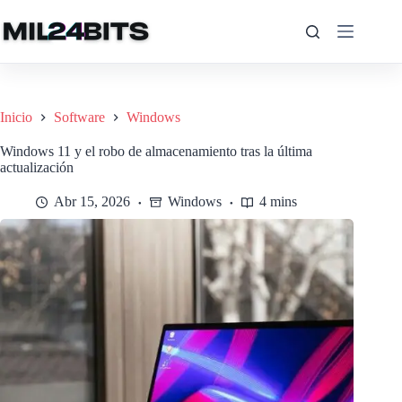
Saltar
al
contenido
Inicio
Software
Windows
Windows 11 y el robo de almacenamiento tras la última
actualización
Abr 15, 2026
Windows
4 mins