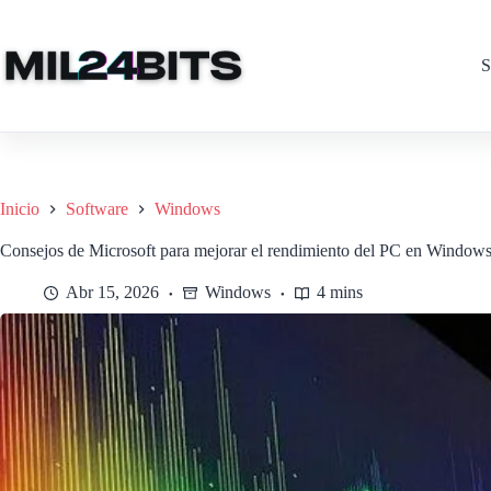
Saltar
al
contenido
S
Inicio
Software
Windows
Consejos de Microsoft para mejorar el rendimiento del PC en Windows
Abr 15, 2026
Windows
4 mins