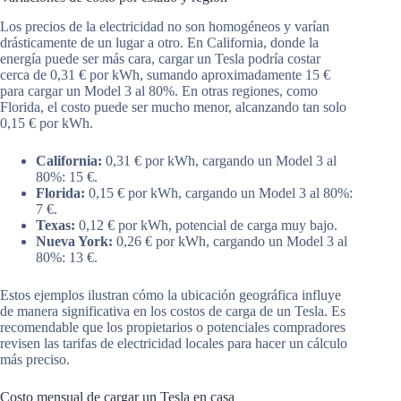
Los precios de la electricidad no son homogéneos y varían
drásticamente de un lugar a otro. En California, donde la
energía puede ser más cara, cargar un Tesla podría costar
cerca de 0,31 € por kWh, sumando aproximadamente 15 €
para cargar un Model 3 al 80%. En otras regiones, como
Florida, el costo puede ser mucho menor, alcanzando tan solo
0,15 € por kWh.
California:
0,31 € por kWh, cargando un Model 3 al
80%: 15 €.
Florida:
0,15 € por kWh, cargando un Model 3 al 80%:
7 €.
Texas:
0,12 € por kWh, potencial de carga muy bajo.
Nueva York:
0,26 € por kWh, cargando un Model 3 al
80%: 13 €.
Estos ejemplos ilustran cómo la ubicación geográfica influye
de manera significativa en los costos de carga de un Tesla. Es
recomendable que los propietarios o potenciales compradores
revisen las tarifas de electricidad locales para hacer un cálculo
más preciso.
Costo mensual de cargar un Tesla en casa