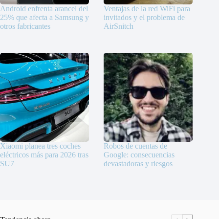
Android enfrenta arancel del
Ventajas de la red WiFi para
25% que afecta a Samsung y
invitados y el problema de
otros fabricantes
AirSnitch
Xiaomi planea tres coches
Robos de cuentas de
eléctricos más para 2026 tras
Google: consecuencias
SU7
devastadoras y riesgos