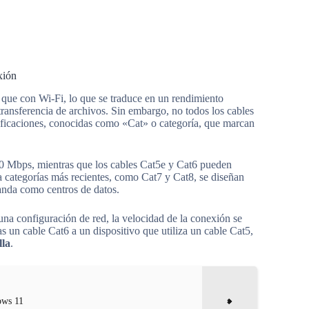
xión
 que con Wi-Fi, lo que se traduce en un rendimiento
transferencia de archivos. Sin embargo, no todos los cables
sificaciones, conocidas como «Cat» o categoría, que marcan
0 Mbps, mientras que los cables Cat5e y Cat6 pueden
categorías más recientes, como Cat7 y Cat8, se diseñan
manda como centros de datos.
n una configuración de red, la velocidad de la conexión se
as un cable Cat6 a un dispositivo que utiliza un cable Cat5,
lla
.
ows 11