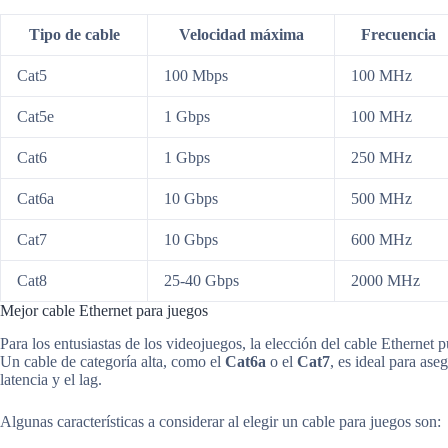
Tipo de cable
Velocidad máxima
Frecuencia
Cat5
100 Mbps
100 MHz
Cat5e
1 Gbps
100 MHz
Cat6
1 Gbps
250 MHz
Cat6a
10 Gbps
500 MHz
Cat7
10 Gbps
600 MHz
Cat8
25-40 Gbps
2000 MHz
Mejor cable Ethernet para juegos
Para los entusiastas de los videojuegos, la elección del cable Ethernet 
Un cable de categoría alta, como el
Cat6a
o el
Cat7
, es ideal para as
latencia y el lag.
Algunas características a considerar al elegir un cable para juegos son: