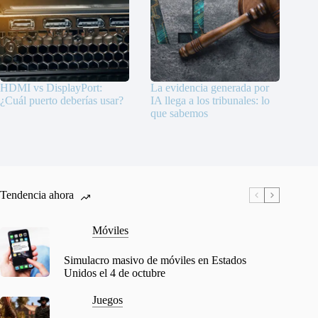
HDMI vs DisplayPort:
La evidencia generada por
¿Cuál puerto deberías usar?
IA llega a los tribunales: lo
que sabemos
Tendencia ahora
Móviles
Simulacro masivo de móviles en Estados
Unidos el 4 de octubre
Juegos