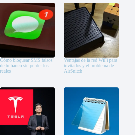
Cómo bloquear SMS falsos
Ventajas de la red WiFi para
de tu banco sin perder los
invitados y el problema de
reales
AirSnitch