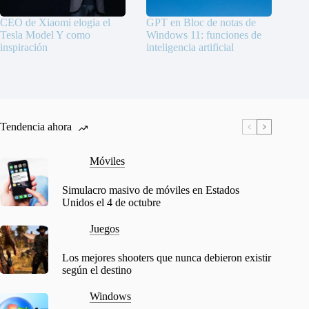
CEO de Xiaomi elogia el
GPT en Bloc de notas de
Tesla Model Y como
Windows 11: funciones de
inspiración
inteligencia artificial
Tendencia ahora
Móviles
Simulacro masivo de móviles en Estados
Unidos el 4 de octubre
Juegos
Los mejores shooters que nunca debieron existir
según el destino
Windows