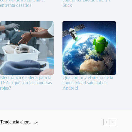
enfrenta desafíos
Stick
Electrónica de alerta para la
Qualcomm y el sueño de la
TSA: ¿qué son las banderas
conectividad satelital en
rojas?
Android
Tendencia ahora