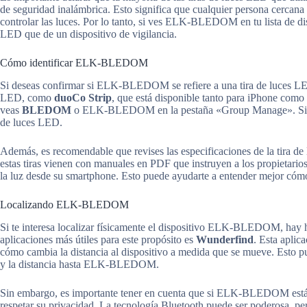
de seguridad inalámbrica. Esto significa que cualquier persona cercan
controlar las luces. Por lo tanto, si ves ELK-BLEDOM en tu lista de dis
LED que de un dispositivo de vigilancia.
Cómo identificar ELK-BLEDOM
Si deseas confirmar si ELK-BLEDOM se refiere a una tira de luces LED
LED, como
duoCo Strip
, que está disponible tanto para iPhone como 
veas
BLEDOM
o ELK-BLEDOM en la pestaña «Group Manage». Si esto 
de luces LED.
Además, es recomendable que revises las especificaciones de la tira d
estas tiras vienen con manuales en PDF que instruyen a los propieta
la luz desde su smartphone. Esto puede ayudarte a entender mejor cómo
Localizando ELK-BLEDOM
Si te interesa localizar físicamente el dispositivo ELK-BLEDOM, hay he
aplicaciones más útiles para este propósito es
Wunderfind
. Esta aplic
cómo cambia la distancia al dispositivo a medida que se mueve. Esto pue
y la distancia hasta ELK-BLEDOM.
Sin embargo, es importante tener en cuenta que si ELK-BLEDOM está e
respetar su privacidad. La tecnología Bluetooth puede ser poderosa, pe