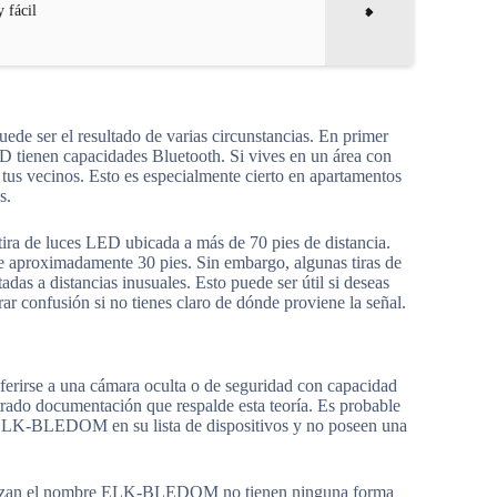
 fácil
e ser el resultado de varias circunstancias. En primer
ED tienen capacidades Bluetooth. Si vives en un área con
e tus vecinos. Esto es especialmente cierto en apartamentos
s.
ra de luces LED ubicada a más de 70 pies de distancia.
 de aproximadamente 30 pies. Sin embargo, algunas tiras de
adas a distancias inusuales. Esto puede ser útil si deseas
ar confusión si no tienes claro de dónde proviene la señal.
irse a una cámara oculta o de seguridad con capacidad
rado documentación que respalde esta teoría. Es probable
 ELK-BLEDOM en su lista de dispositivos y no poseen una
 utilizan el nombre ELK-BLEDOM no tienen ninguna forma