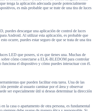
a que tenga la aplicación adecuada puede potencialmente
positivos, es más probable que se trate de una tira de luces
, puedes descargar una aplicación de control de luces
para Android. Al utilizar esta aplicación, es probable que
ocurre, puedes estar seguro de que se trata de una tira
e luces LED que posees, si es que tienes una. Muchas de
rios sobre cómo conectarse a ELK-BLEDOM para controlar
 funciona el dispositivo y cómo puedes interactuar con él.
rramientas que pueden facilitar esta tarea. Una de las
ación permite al usuario caminar por el área y observar
de ser especialmente útil si deseas determinar la dirección
n la casa o apartamento de otra persona, es fundamental
ro siempre debe usarse de manera ética y responsable. Si