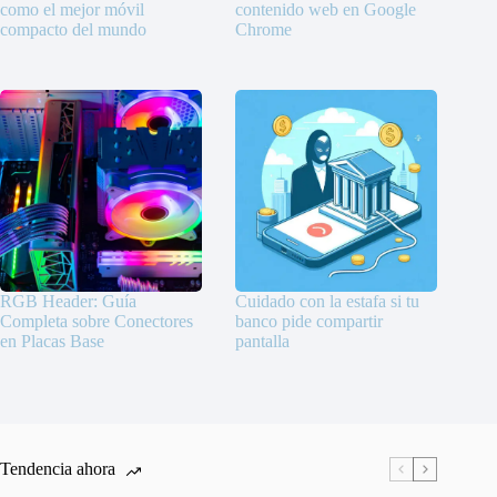
como el mejor móvil
contenido web en Google
compacto del mundo
Chrome
RGB Header: Guía
Cuidado con la estafa si tu
Completa sobre Conectores
banco pide compartir
en Placas Base
pantalla
Tendencia ahora