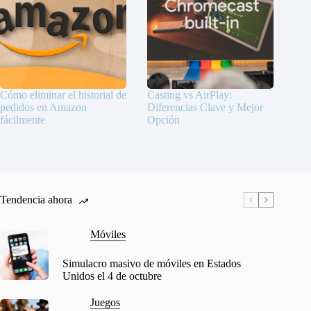
Cómo eliminar el historial de
Casting vs AirPlay:
pedidos en Amazon
Diferencias Clave y Mejor
fácilmente
Opción
Tendencia ahora
Móviles
Simulacro masivo de móviles en Estados
Unidos el 4 de octubre
Juegos