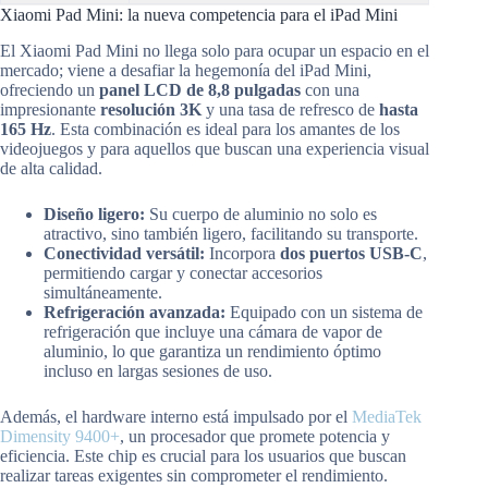
Xiaomi Pad Mini: la nueva competencia para el iPad Mini
El Xiaomi Pad Mini no llega solo para ocupar un espacio en el
mercado; viene a desafiar la hegemonía del iPad Mini,
ofreciendo un
panel LCD de 8,8 pulgadas
con una
impresionante
resolución 3K
y una tasa de refresco de
hasta
165 Hz
. Esta combinación es ideal para los amantes de los
videojuegos y para aquellos que buscan una experiencia visual
de alta calidad.
Diseño ligero:
Su cuerpo de aluminio no solo es
atractivo, sino también ligero, facilitando su transporte.
Conectividad versátil:
Incorpora
dos puertos USB-C
,
permitiendo cargar y conectar accesorios
simultáneamente.
Refrigeración avanzada:
Equipado con un sistema de
refrigeración que incluye una cámara de vapor de
aluminio, lo que garantiza un rendimiento óptimo
incluso en largas sesiones de uso.
Además, el hardware interno está impulsado por el
MediaTek
Dimensity 9400+
, un procesador que promete potencia y
eficiencia. Este chip es crucial para los usuarios que buscan
realizar tareas exigentes sin comprometer el rendimiento.