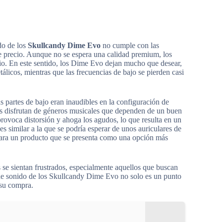
do de los
Skullcandy Dime Evo
no cumple con las
de precio. Aunque no se espera una calidad premium, los
orio. En este sentido, los Dime Evo dejan mucho que desear,
álicos, mientras que las frecuencias de bajo se pierden casi
s partes de bajo eran inaudibles en la configuración de
es disfrutan de géneros musicales que dependen de un buen
rovoca distorsión y ahoga los agudos, lo que resulta en un
s similar a la que se podría esperar de unos auriculares de
para un producto que se presenta como una opción más
s se sientan frustrados, especialmente aquellos que buscan
d de sonido de los Skullcandy Dime Evo no solo es un punto
 su compra.