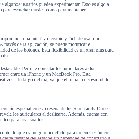
 que algunos usuarios pueden experimentar. Esto es algo a
to para escuchar música como para mantener
roporciona una interfaz elegante y fácil de usar que
. A través de la aplicación, se puede modificar el
idad de los botones. Esta flexibilidad es un gran plus para
nales.
estacable. Permite conectar los auriculares a dos
lternar entre un iPhone y un MacBook Pro. Esta
sitivos a lo largo del día, ya que elimina la necesidad de
ención especial en esta reseña de los Skullcandy Dime
evela los auriculares al deslizarse. Además, cuenta con
ctico para los usuarios.
amente, lo que es un gran beneficio para quienes están en
a carga restante del estuche sin necesidad de conectarlo a