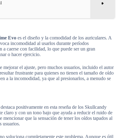
il
Dime Evo
es el diseño y la comodidad de los auriculares. A
ovoca incomodidad al usarlos durante períodos
 a caerse con facilidad, lo que puede ser un gran
ar o hacer ejercicio.
e mejorar el ajuste, pero muchos usuarios, incluido el autor
resultar frustrante para quienes no tienen el tamaño de oído
yen a la incomodidad, ya que al presionarlos, a menudo se
 destaca positivamente en esta reseña de los Skullcandy
e claro y con un tono bajo que ayuda a reducir el ruido de
te mencionar que la sensación de tener los oídos tapados al
s usuarios.
 no soluciona completamente este problema. Aunque es útil