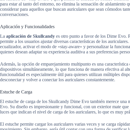
para estar al tanto del entorno, no elimina la sensación de aislamiento
considerar para aquellos que buscan auriculares que sean cómodos tan
conversaciones.
Aplicación y Funcionalidades
La
aplicación de Skullcandy
es otro punto a favor de los Dime Evo. P
permite a los usuarios ajustar diversas características de los auriculares
ecualizador, activar el modo de «stay-aware» y personalizar la funcional
quienes desean adaptar su experiencia auditiva a sus preferencias perso
Además, la opción de emparejamiento multipunto es una característica d
dispositivos simultáneamente, lo que funciona de manera efectiva al a
funcionalidad es especialmente útil para quienes utilizan múltiples dispo
desconectar y volver a conectar los auriculares constantemente.
Estuche de Carga
El estuche de carga de los Skullcandy Dime Evo también merece una m
Evo. Su diseño es impresionante y funcional, con un exterior mate que r
luces que indican el nivel de carga de los auriculares, lo que es muy prá
El estuche permite cargar los auriculares varias veces y se carga rápid
movimiento. Sin embargo, sería útil contar con una forma de verificar l