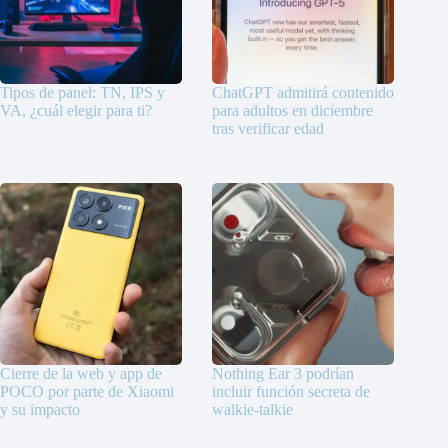
Tipos de panel: TN, IPS y
ChatGPT admitirá contenido
VA, ¿cuál elegir para ti?
para adultos en diciembre
tras verificar edad
Cierre de la web y app de
Nothing Ear 3 podrían
POCO por parte de Xiaomi
incluir función secreta de
y su impacto
walkie-talkie