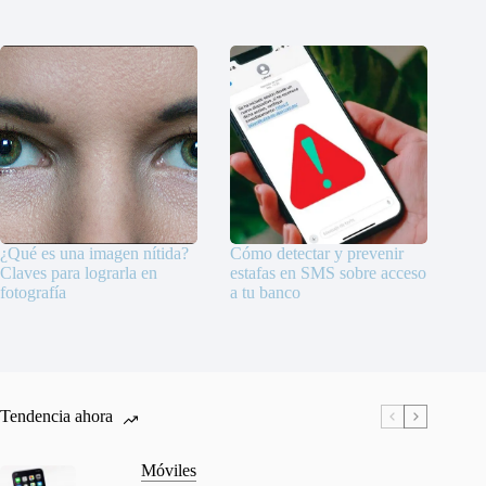
¿Qué es una imagen nítida?
Cómo detectar y prevenir
Claves para lograrla en
estafas en SMS sobre acceso
fotografía
a tu banco
Tendencia ahora
Móviles