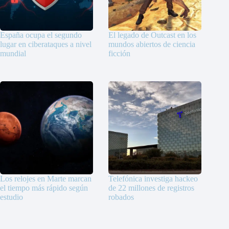
España ocupa el segundo
El legado de Outcast en los
lugar en ciberataques a nivel
mundos abiertos de ciencia
mundial
ficción
Los relojes en Marte marcan
Telefónica investiga hackeo
el tiempo más rápido según
de 22 millones de registros
estudio
robados