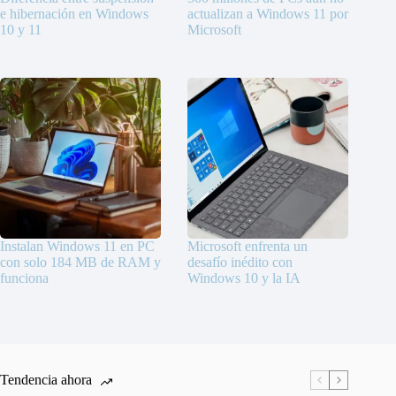
e hibernación en Windows
actualizan a Windows 11 por
10 y 11
Microsoft
Instalan Windows 11 en PC
Microsoft enfrenta un
con solo 184 MB de RAM y
desafío inédito con
funciona
Windows 10 y la IA
Tendencia ahora