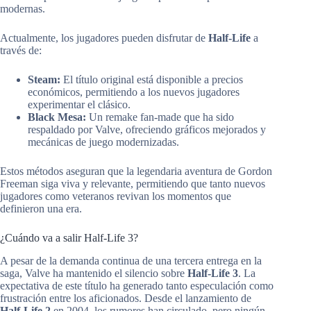
modernas.
Actualmente, los jugadores pueden disfrutar de
Half-Life
a
través de:
Steam:
El título original está disponible a precios
económicos, permitiendo a los nuevos jugadores
experimentar el clásico.
Black Mesa:
Un remake fan-made que ha sido
respaldado por Valve, ofreciendo gráficos mejorados y
mecánicas de juego modernizadas.
Estos métodos aseguran que la legendaria aventura de Gordon
Freeman siga viva y relevante, permitiendo que tanto nuevos
jugadores como veteranos revivan los momentos que
definieron una era.
¿Cuándo va a salir Half-Life 3?
A pesar de la demanda continua de una tercera entrega en la
saga, Valve ha mantenido el silencio sobre
Half-Life 3
. La
expectativa de este título ha generado tanto especulación como
frustración entre los aficionados. Desde el lanzamiento de
Half-Life 2
en 2004, los rumores han circulado, pero ningún