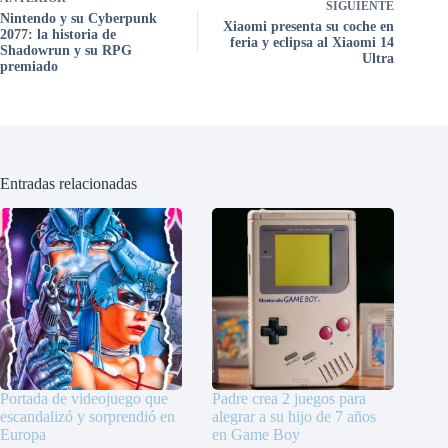
SIGUIENTE
Nintendo y su Cyberpunk
Xiaomi presenta su coche en
2077: la historia de
feria y eclipsa al Xiaomi 14
Shadowrun y su RPG
Ultra
premiado
Entradas relacionadas
Portada de videojuego que
Padre crea 2 juegos para
escandalizó y sorprendió en
alegrar a su hijo de 7 años
Europa
en Game Boy