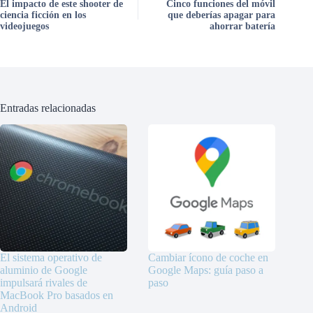
El impacto de este shooter de
Cinco funciones del móvil
ciencia ficción en los
que deberías apagar para
videojuegos
ahorrar batería
Entradas relacionadas
El sistema operativo de
Cambiar ícono de coche en
aluminio de Google
Google Maps: guía paso a
impulsará rivales de
paso
MacBook Pro basados en
Android