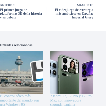
ANTERIOR
SIGUIENTE
El primer juego de
El videojuego de estrategia
plataformas 3D de la historia
más ambicioso en España:
y su debate
Imperial Glory
Entradas relacionadas
El control aéreo más
Xiaomi 17, 17 Pro y 17 Pro
importante del mundo aún
Max con innovadora
usa Windows 95
segunda pantalla