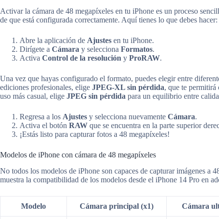
Activar la cámara de 48 megapíxeles en tu iPhone es un proceso sencill
de que está configurada correctamente. Aquí tienes lo que debes hacer:
Abre la aplicación de
Ajustes
en tu iPhone.
Dirígete a
Cámara
y selecciona
Formatos
.
Activa
Control de la resolución
y
ProRAW
.
Una vez que hayas configurado el formato, puedes elegir entre diferente
ediciones profesionales, elige
JPEG-XL sin pérdida
, que te permitir
uso más casual, elige
JPEG sin pérdida
para un equilibrio entre calid
Regresa a los
Ajustes
y selecciona nuevamente
Cámara
.
Activa el botón
RAW
que se encuentra en la parte superior derec
¡Estás listo para capturar fotos a 48 megapíxeles!
Modelos de iPhone con cámara de 48 megapíxeles
No todos los modelos de iPhone son capaces de capturar imágenes a 48
muestra la compatibilidad de los modelos desde el iPhone 14 Pro en ad
Modelo
Cámara principal (x1)
Cámara ult