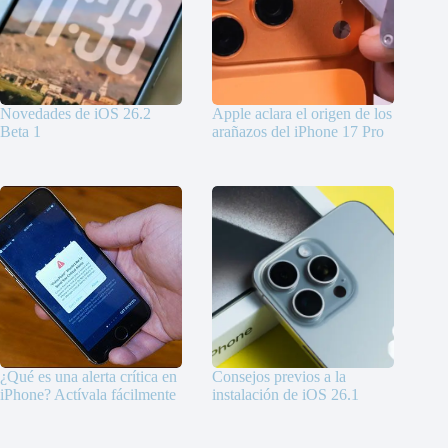
Novedades de iOS 26.2
Apple aclara el origen de los
Beta 1
arañazos del iPhone 17 Pro
¿Qué es una alerta crítica en
Consejos previos a la
iPhone? Actívala fácilmente
instalación de iOS 26.1