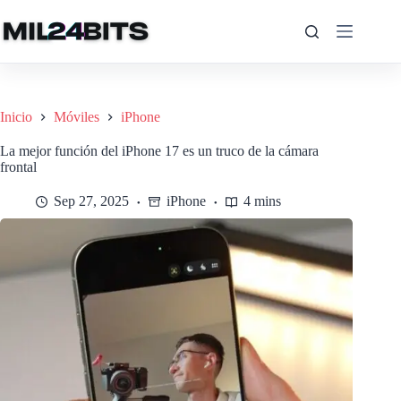
Saltar
al
contenido
Inicio
Móviles
iPhone
La mejor función del iPhone 17 es un truco de la cámara
frontal
Sep 27, 2025
iPhone
4 mins