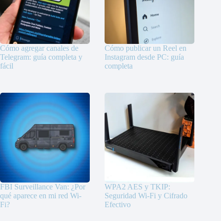
Cómo agregar canales de
Cómo publicar un Reel en
Telegram: guía completa y
Instagram desde PC: guía
fácil
completa
FBI Surveillance Van: ¿Por
WPA2 AES y TKIP:
qué aparece en mi red Wi-
Seguridad Wi-Fi y Cifrado
Fi?
Efectivo