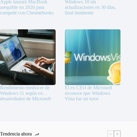
Apple lanzará MacBook
Windows 10 sin
asequible en 2026 para
actualizaciones en 30 días,
competir con Chromebooks
final inminente
Rendimiento mediocre de
El ex CEO de Microsoft
Windows 11 según ex-
reconoce que Windows
desarrollador de Microsoft
Vista fue un error
Tendencia ahora