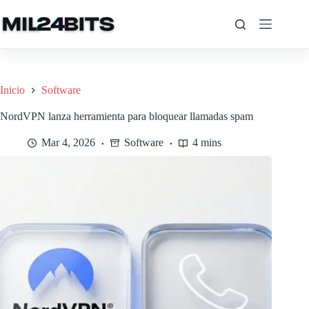
Saltar
al
contenido
Inicio
Software
NordVPN lanza herramienta para bloquear llamadas spam
Mar 4, 2026
Software
4 mins