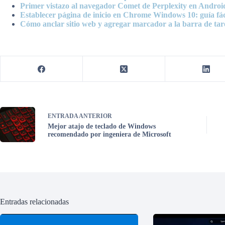
Primer vistazo al navegador Comet de Perplexity en Androi
Establecer página de inicio en Chrome Windows 10: guía fác
Cómo anclar sitio web y agregar marcador a la barra de tar
ENTRADA
ANTERIOR
Mejor atajo de teclado de Windows
recomendado por ingeniera de Microsoft
Entradas relacionadas