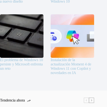
a nuevo diseño
Windows 10
El problema de Windows 10
Instalación de la
persiste y Microsoft enfrenta
actualización Moment 4 de
un reto
Windows 11 con Copilot y
novedades en IA
Tendencia ahora