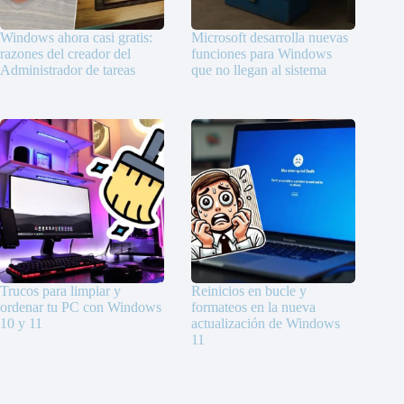
Windows ahora casi gratis:
Microsoft desarrolla nuevas
razones del creador del
funciones para Windows
Administrador de tareas
que no llegan al sistema
Trucos para limpiar y
Reinicios en bucle y
ordenar tu PC con Windows
formateos en la nueva
10 y 11
actualización de Windows
11