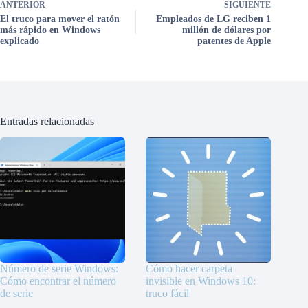
ANTERIOR
SIGUIENTE
El truco para mover el ratón
Empleados de LG reciben 1
más rápido en Windows
millón de dólares por
explicado
patentes de Apple
Entradas relacionadas
Número de serie Windows:
Cómo hacer carpeta
Cómo encontrar el número
invisible en Windows 10:
de serie
truco fácil