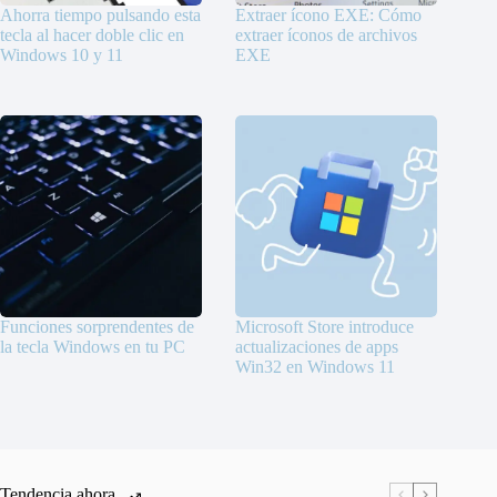
Ahorra tiempo pulsando esta
Extraer ícono EXE: Cómo
tecla al hacer doble clic en
extraer íconos de archivos
Windows 10 y 11
EXE
Funciones sorprendentes de
Microsoft Store introduce
la tecla Windows en tu PC
actualizaciones de apps
Win32 en Windows 11
Tendencia ahora