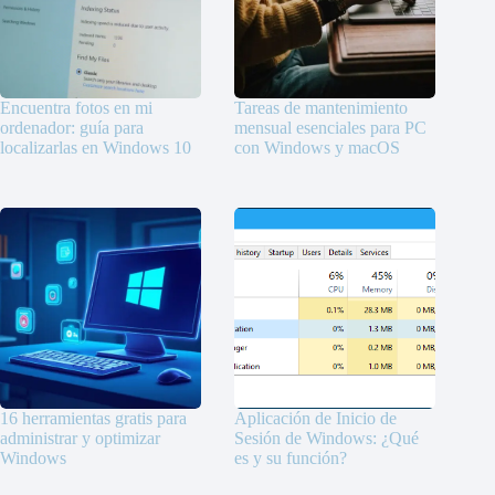
Encuentra fotos en mi
Tareas de mantenimiento
ordenador: guía para
mensual esenciales para PC
localizarlas en Windows 10
con Windows y macOS
16 herramientas gratis para
Aplicación de Inicio de
administrar y optimizar
Sesión de Windows: ¿Qué
Windows
es y su función?