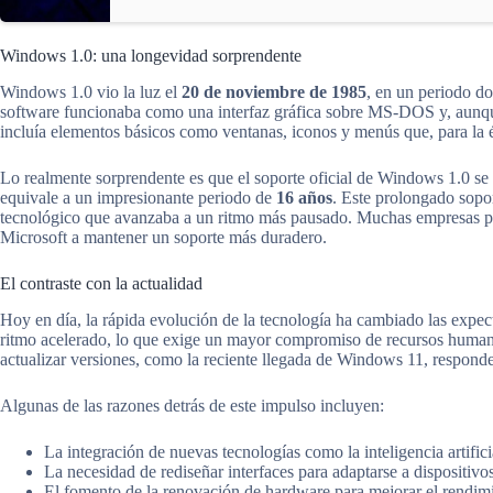
Windows 1.0: una longevidad sorprendente
Windows 1.0 vio la luz el
20 de noviembre de 1985
, en un periodo do
software funcionaba como una interfaz gráfica sobre MS-DOS y, aunque
incluía elementos básicos como ventanas, iconos y menús que, para la 
Lo realmente sorprendente es que el soporte oficial de Windows 1.0 se
equivale a un impresionante periodo de
16 años
. Este prolongado sopor
tecnológico que avanzaba a un ritmo más pausado. Muchas empresas pe
Microsoft a mantener un soporte más duradero.
El contraste con la actualidad
Hoy en día, la rápida evolución de la tecnología ha cambiado las expec
ritmo acelerado, lo que exige un mayor compromiso de recursos humanos
actualizar versiones, como la reciente llegada de Windows 11, respond
Algunas de las razones detrás de este impulso incluyen:
La integración de nuevas tecnologías como la inteligencia artifici
La necesidad de rediseñar interfaces para adaptarse a dispositiv
El fomento de la renovación de hardware para mejorar el rendimi