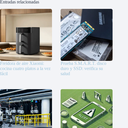
Entradas relacionadas
Freidora de aire Xiaomi:
Prueba S.M.A.R.T. disco
cocina cuatro platos a la vez
duro y SSD: verifica su
fácil
salud