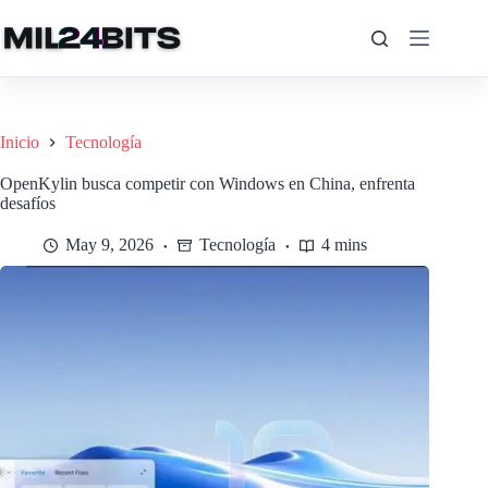
Saltar
al
contenido
Inicio
Tecnología
OpenKylin busca competir con Windows en China, enfrenta
desafíos
May 9, 2026
Tecnología
4 mins