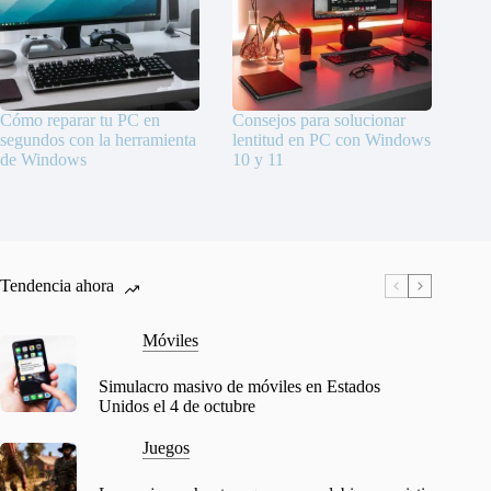
Cómo reparar tu PC en
Consejos para solucionar
segundos con la herramienta
lentitud en PC con Windows
de Windows
10 y 11
Tendencia ahora
Móviles
Simulacro masivo de móviles en Estados
Unidos el 4 de octubre
Juegos