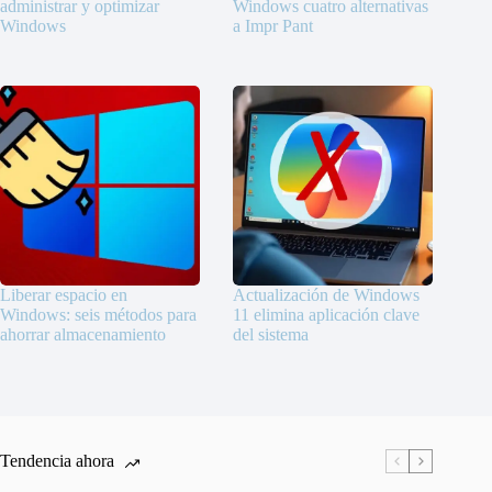
administrar y optimizar
Windows cuatro alternativas
Windows
a Impr Pant
Liberar espacio en
Actualización de Windows
Windows: seis métodos para
11 elimina aplicación clave
ahorrar almacenamiento
del sistema
Tendencia ahora