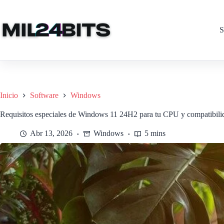
Saltar
al
contenido
S
Inicio
Software
Windows
Requisitos especiales de Windows 11 24H2 para tu CPU y compatibili
Abr 13, 2026
Windows
5 mins