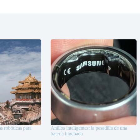
as robóticas para
Anillos inteligentes: la pesadilla de una
batería hinchada