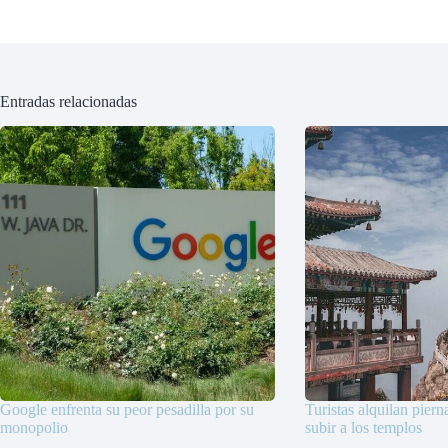
Entradas relacionadas
Google enfrenta su peor pesadilla por su
Turistas alquilan piern
monopolio
subir a los templos