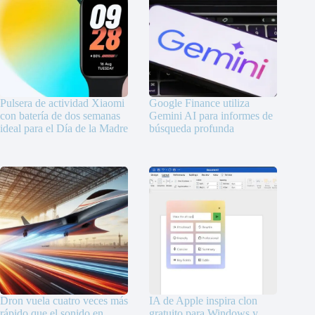
Pulsera de actividad Xiaomi
Google Finance utiliza
con batería de dos semanas
Gemini AI para informes de
ideal para el Día de la Madre
búsqueda profunda
Dron vuela cuatro veces más
IA de Apple inspira clon
rápido que el sonido en
gratuito para Windows y